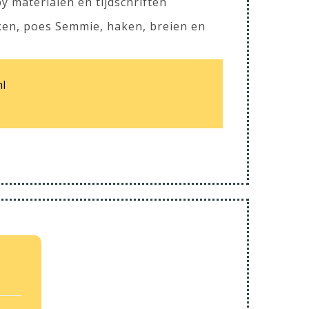
bby materialen en tijdschriften
ken, poes Semmie, haken, breien en
nl
.