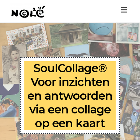
Toggl
navig
SoulCollage®
Voor inzichten
en antwoorden
via een collage
op een kaart